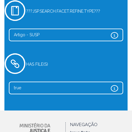
???JSP.SEARCH.FACET.REFINE.TYPE???
Artigo - SUSP
1
HAS FILE(S)
true
1
NAVEGAÇÃO