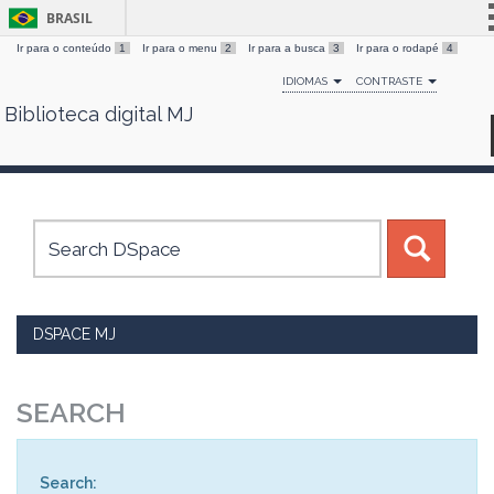
BRASIL
Ir para o conteúdo
1
Ir para o menu
2
Ir para a busca
3
Ir para o rodapé
4
Simplifique!
IDIOMAS
CONTRASTE
Comunica BR
Biblioteca digital MJ
Skip
Participe
navigation
Acesso à informação
Legislação
Canais
DSPACE MJ
SEARCH
Search: