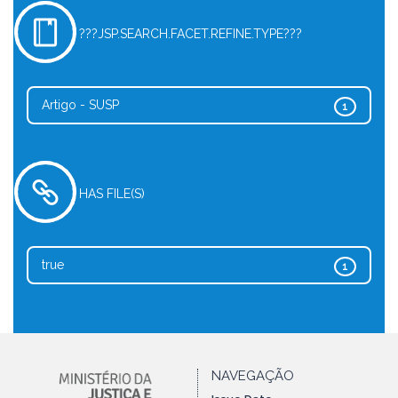
???JSP.SEARCH.FACET.REFINE.TYPE???
Artigo - SUSP
1
HAS FILE(S)
true
1
NAVEGAÇÃO