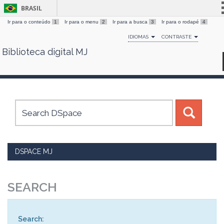
BRASIL
Ir para o conteúdo
1
Ir para o menu
2
Ir para a busca
3
Ir para o rodapé
4
Simplifique!
IDIOMAS
CONTRASTE
Comunica BR
Biblioteca digital MJ
Skip
Participe
navigation
Acesso à informação
Legislação
Canais
DSPACE MJ
SEARCH
Search: