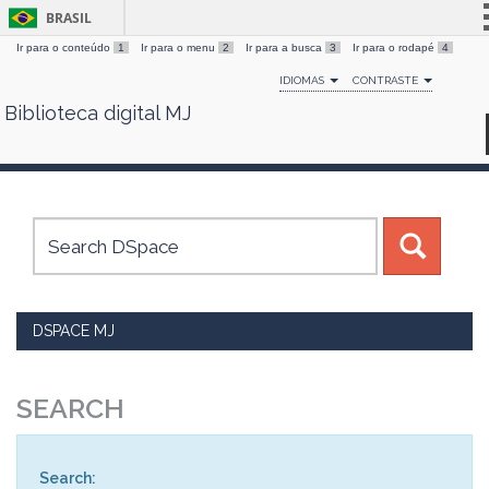
BRASIL
Ir para o conteúdo
1
Ir para o menu
2
Ir para a busca
3
Ir para o rodapé
4
Simplifique!
IDIOMAS
CONTRASTE
Comunica BR
Biblioteca digital MJ
Skip
Participe
navigation
Acesso à informação
Legislação
Canais
DSPACE MJ
SEARCH
Search: