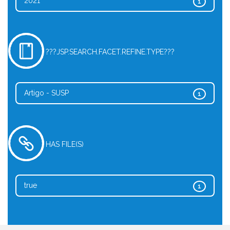
2021
1
???JSP.SEARCH.FACET.REFINE.TYPE???
Artigo - SUSP
1
HAS FILE(S)
true
1