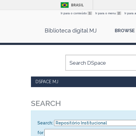
BRASIL
Ir para o conteúdo
1
Ir para o menu
2
Ir para
Skip
Biblioteca digital MJ
BROWSE
navigation
DSPACE MJ
SEARCH
Search:
for