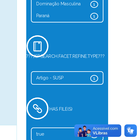
Dominação Masculina
1
Paraná
1
???JSP.SEARCH.FACET.REFINE.TYPE???
Artigo - SUSP
1
HAS FILE(S)
true
1