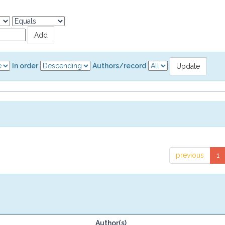
In order
Authors/record
previous
1
Author(s)