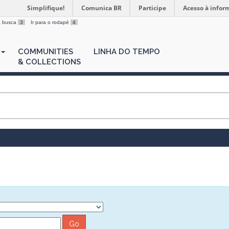
Simplifique!
Comunica BR
Participe
Acesso à infor
 a busca
3
Ir para o rodapé
4
COMMUNITIES
LINHA DO TEMPO
& COLLECTIONS