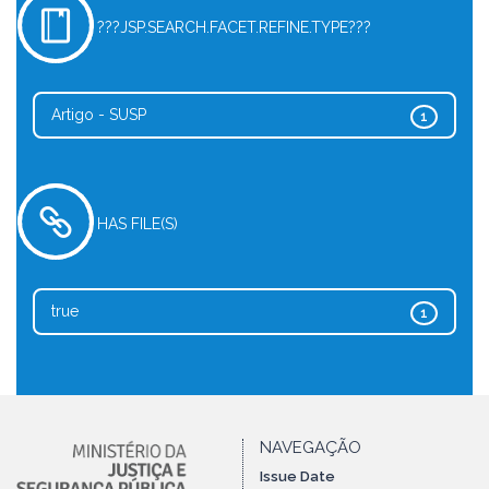
???JSP.SEARCH.FACET.REFINE.TYPE???
Artigo - SUSP
1
HAS FILE(S)
true
1
NAVEGAÇÃO
Issue Date