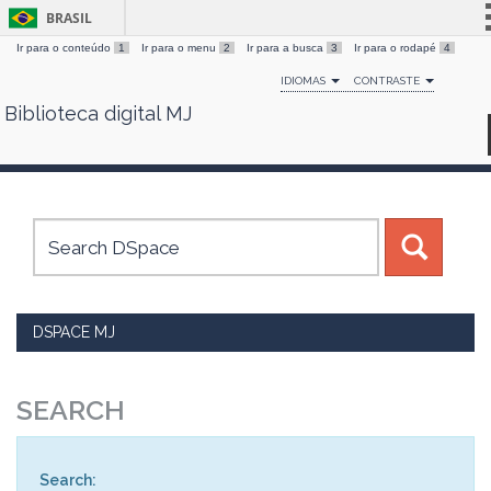
BRASIL
Ir para o conteúdo
1
Ir para o menu
2
Ir para a busca
3
Ir para o rodapé
4
Simplifique!
IDIOMAS
CONTRASTE
Comunica BR
Biblioteca digital MJ
Skip
Participe
navigation
Acesso à informação
Legislação
Canais
DSPACE MJ
SEARCH
Search: