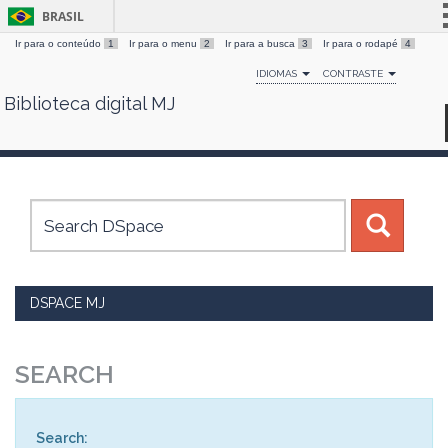
BRASIL
Ir para o conteúdo
1
Ir para o menu
2
Ir para a busca
3
Ir para o rodapé
4
Simplifique!
IDIOMAS
CONTRASTE
Comunica BR
Biblioteca digital MJ
Skip
Participe
navigation
Acesso à informação
Legislação
Canais
DSPACE MJ
SEARCH
Search: