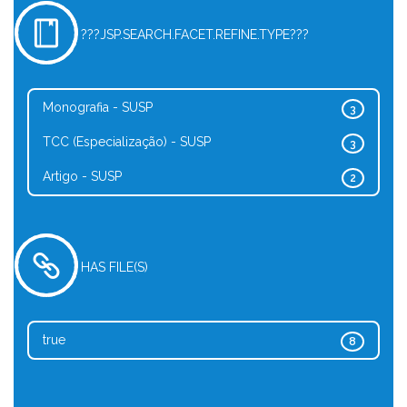
???JSP.SEARCH.FACET.REFINE.TYPE???
Monografia - SUSP
3
TCC (Especialização) - SUSP
3
Artigo - SUSP
2
HAS FILE(S)
true
8