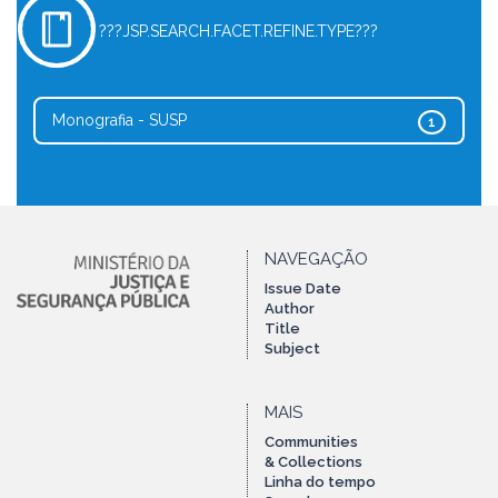
???JSP.SEARCH.FACET.REFINE.TYPE???
Monografia - SUSP
1
NAVEGAÇÃO
Issue Date
Author
Title
Subject
MAIS
Communities
& Collections
Linha do tempo