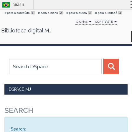
BRASIL
Ir para o conteúdo
1
Ir para o menu
2
Ir para a busca
3
Ir para o rodapé
4
Simplifique!
IDIOMAS
CONTRASTE
Comunica BR
Biblioteca digital MJ
Skip
Participe
navigation
Acesso à informação
Legislação
Canais
DSPACE MJ
SEARCH
Search: