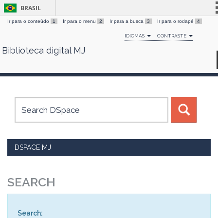
BRASIL
Ir para o conteúdo
1
Ir para o menu
2
Ir para a busca
3
Ir para o rodapé
4
Simplifique!
IDIOMAS
CONTRASTE
Comunica BR
Biblioteca digital MJ
Skip
Participe
navigation
Acesso à informação
Legislação
Canais
DSPACE MJ
SEARCH
Search: