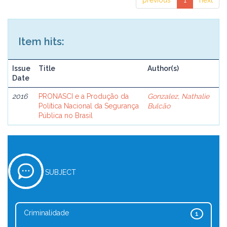
previous
1
next
Item hits:
Issue
Title
Author(s)
Date
2016
PRONASCI e a Produção da
Gonzalez, Nathalie
Política Nacional da Segurança
Bulcão
Pública no Brasil
SUBJECT
Criminalidade
1