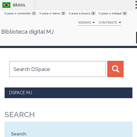
BRASIL
Ir para o conteúdo
1
Ir para o menu
2
Ir para a busca
3
Ir para o rodapé
4
Simplifique!
IDIOMAS
CONTRASTE
Comunica BR
Biblioteca digital MJ
Skip
Participe
navigation
Acesso à informação
Legislação
Canais
DSPACE MJ
SEARCH
Search: