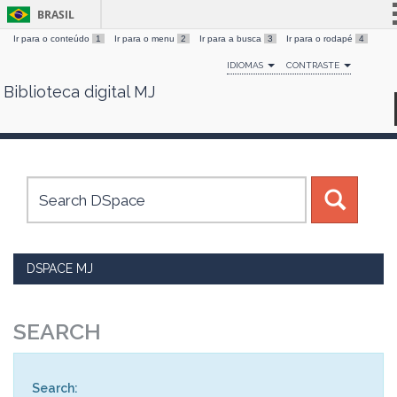
BRASIL
Ir para o conteúdo
1
Ir para o menu
2
Ir para a busca
3
Ir para o rodapé
4
Simplifique!
IDIOMAS
CONTRASTE
Comunica BR
Biblioteca digital MJ
Skip
Participe
navigation
Acesso à informação
Legislação
Canais
DSPACE MJ
SEARCH
Search: