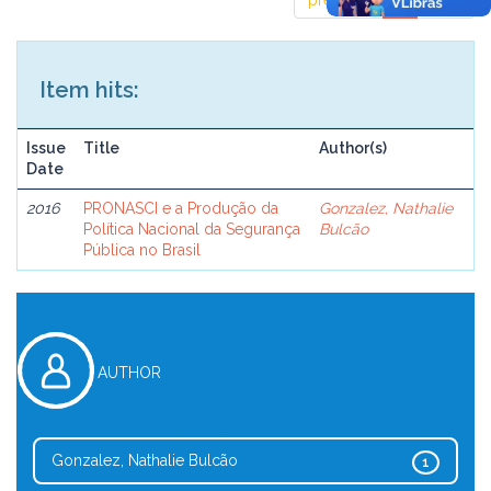
previous
1
next
Item hits:
Issue
Title
Author(s)
Date
2016
PRONASCI e a Produção da
Gonzalez, Nathalie
Política Nacional da Segurança
Bulcão
Pública no Brasil
AUTHOR
Gonzalez, Nathalie Bulcão
1