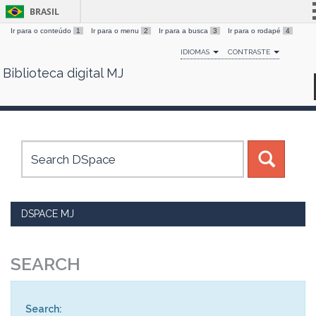
BRASIL
Ir para o conteúdo
1
Ir para o menu
2
Ir para a busca
3
Ir para o rodapé
4
Simplifique!
IDIOMAS
CONTRASTE
Comunica BR
Biblioteca digital MJ
Skip
Participe
navigation
Acesso à informação
Legislação
Canais
DSPACE MJ
SEARCH
Search: