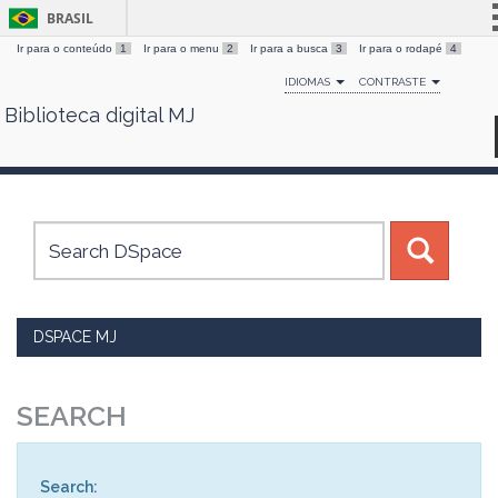
BRASIL
Ir para o conteúdo
1
Ir para o menu
2
Ir para a busca
3
Ir para o rodapé
4
Simplifique!
IDIOMAS
CONTRASTE
Comunica BR
Biblioteca digital MJ
Skip
Participe
navigation
Acesso à informação
Legislação
Canais
DSPACE MJ
SEARCH
Search: