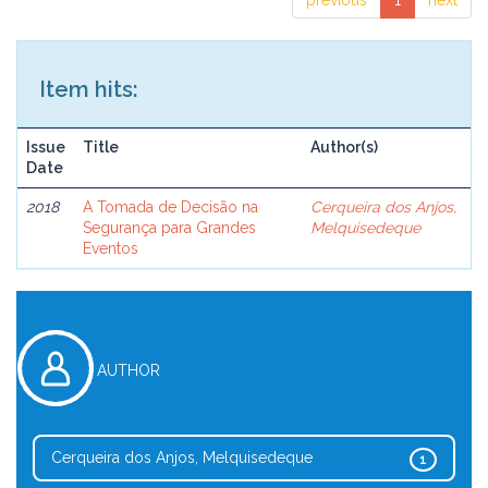
previous
1
next
Item hits:
Issue
Title
Author(s)
Date
2018
A Tomada de Decisão na
Cerqueira dos Anjos,
Segurança para Grandes
Melquisedeque
Eventos
AUTHOR
Cerqueira dos Anjos, Melquisedeque
1