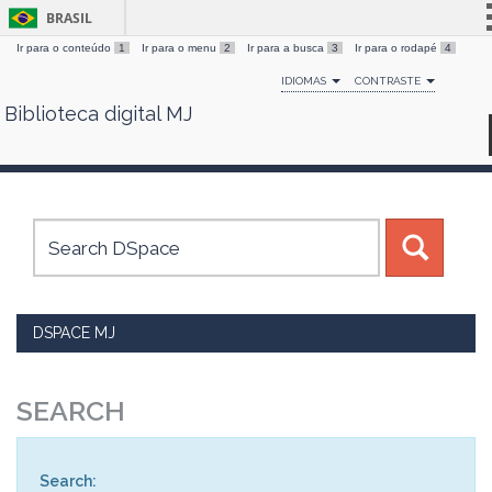
BRASIL
Ir para o conteúdo
1
Ir para o menu
2
Ir para a busca
3
Ir para o rodapé
4
Simplifique!
IDIOMAS
CONTRASTE
Comunica BR
Biblioteca digital MJ
Skip
Participe
navigation
Acesso à informação
Legislação
Canais
DSPACE MJ
SEARCH
Search: