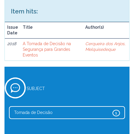
Item hits:
Issue
Title
Author(s)
Date
2018
A Tomada de Decisão na
Cerqueira dos Anjos,
Segurança para Grandes
Melquisedeque
Eventos
SUBJECT
Tomada de Decisão
1