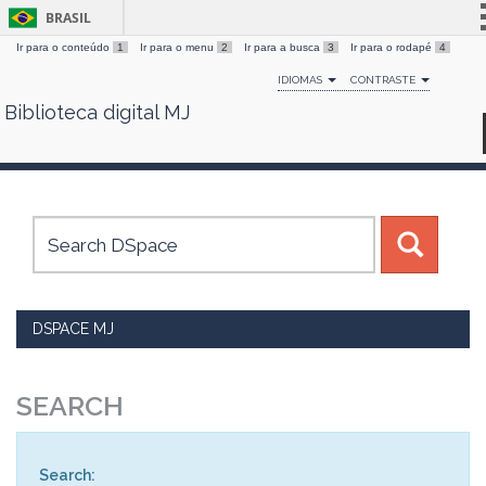
BRASIL
Ir para o conteúdo
1
Ir para o menu
2
Ir para a busca
3
Ir para o rodapé
4
Simplifique!
IDIOMAS
CONTRASTE
Comunica BR
Biblioteca digital MJ
Skip
Participe
navigation
Acesso à informação
Legislação
Canais
DSPACE MJ
SEARCH
Search: