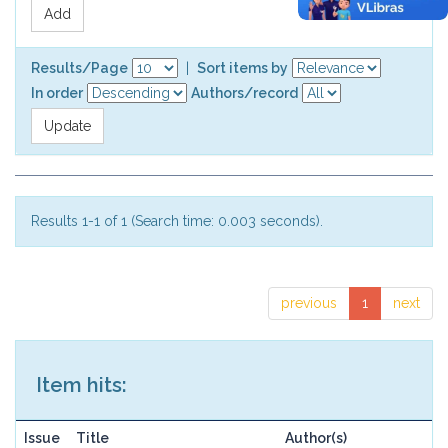
Results/Page
|
Sort items by
In order
Authors/record
Results 1-1 of 1 (Search time: 0.003 seconds).
previous
1
next
Item hits:
Issue
Title
Author(s)