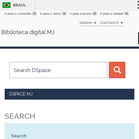
BRASIL
Ir para o conteúdo
1
Ir para o menu
2
Ir para a busca
3
Ir para o rodapé
4
Simplifique!
IDIOMAS
CONTRASTE
Comunica BR
Biblioteca digital MJ
Skip
Participe
navigation
Acesso à informação
Legislação
Canais
DSPACE MJ
SEARCH
Search: