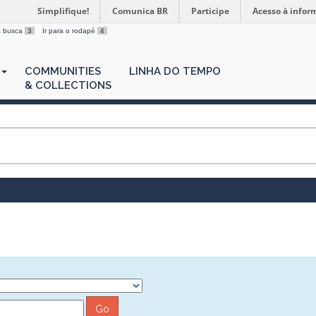
Simplifique!
Comunica BR
Participe
Acesso à infor
 a busca
3
Ir para o rodapé
4
COMMUNITIES
LINHA DO TEMPO
& COLLECTIONS