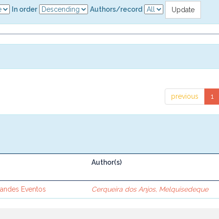
In order
Authors/record
previous
1
Author(s)
randes Eventos
Cerqueira dos Anjos, Melquisedeque