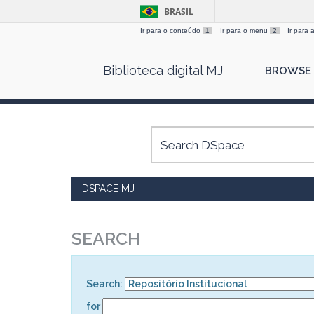
BRASIL
Ir para o conteúdo
1
Ir para o menu
2
Ir para
Skip
Biblioteca digital MJ
BROWSE
navigation
DSPACE MJ
SEARCH
Search:
for