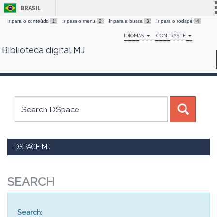
BRASIL
Ir para o conteúdo
1
Ir para o menu
2
Ir para a busca
3
Ir para o rodapé
4
Simplifique!
IDIOMAS
CONTRASTE
Comunica BR
Biblioteca digital MJ
Skip
Participe
navigation
Acesso à informação
Legislação
Canais
DSPACE MJ
SEARCH
Search: