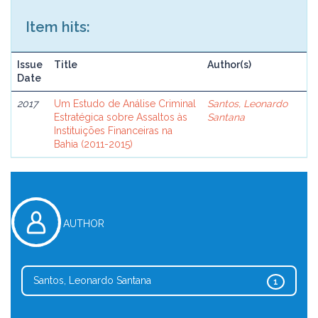
Item hits:
Issue
Title
Author(s)
Date
2017
Um Estudo de Análise Criminal
Santos, Leonardo
Estratégica sobre Assaltos às
Santana
Instituições Financeiras na
Bahia (2011-2015)
AUTHOR
Santos, Leonardo Santana
1