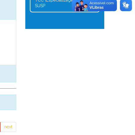
TCC (Especialização) -
1
SUSP
next