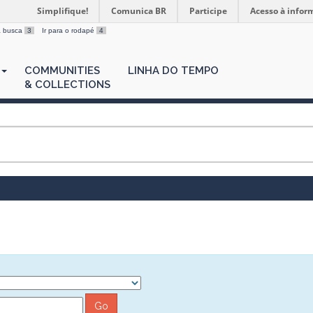
Simplifique!
Comunica BR
Participe
Acesso à infor
 a busca
3
Ir para o rodapé
4
COMMUNITIES
LINHA DO TEMPO
& COLLECTIONS