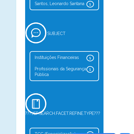
Santos, Leonardo Santana
1
SUBJECT
Instituições Financeiras
1
Profissionais da Segurança
1
Pública
???JSP.SEARCH.FACET.REFINE.TYPE???