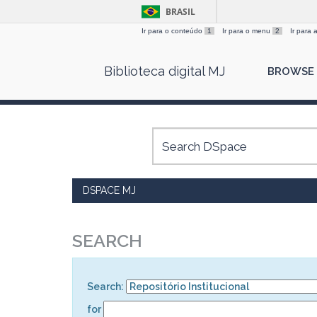
BRASIL
Ir para o conteúdo
1
Ir para o menu
2
Ir para
Skip
Biblioteca digital MJ
BROWSE
navigation
DSPACE MJ
SEARCH
Search:
for