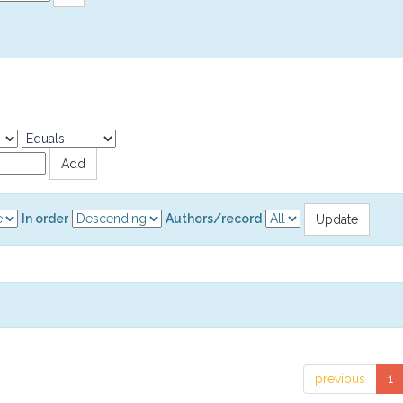
In order
Authors/record
previous
1