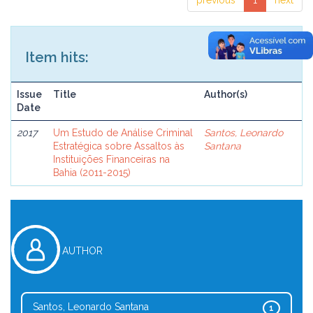
previous
1
next
Item hits:
Issue
Title
Author(s)
Date
2017
Um Estudo de Análise Criminal
Santos, Leonardo
Estratégica sobre Assaltos às
Santana
Instituições Financeiras na
Bahia (2011-2015)
AUTHOR
Santos, Leonardo Santana
1