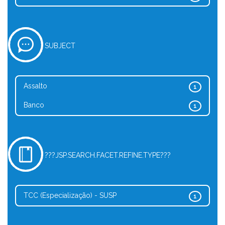
SUBJECT
Assalto
1
Banco
1
???JSP.SEARCH.FACET.REFINE.TYPE???
TCC (Especialização) - SUSP
1