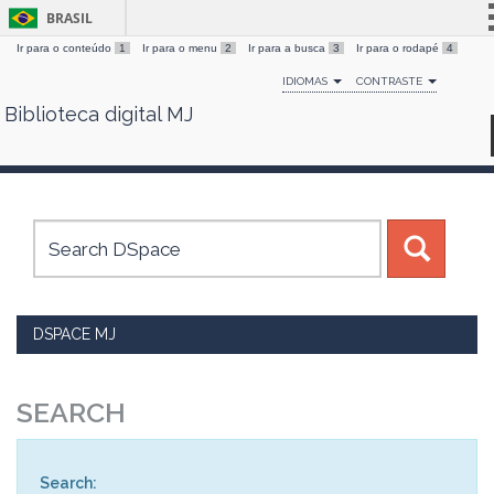
BRASIL
Ir para o conteúdo
1
Ir para o menu
2
Ir para a busca
3
Ir para o rodapé
4
Simplifique!
IDIOMAS
CONTRASTE
Comunica BR
Biblioteca digital MJ
Skip
Participe
navigation
Acesso à informação
Legislação
Canais
DSPACE MJ
SEARCH
Search: