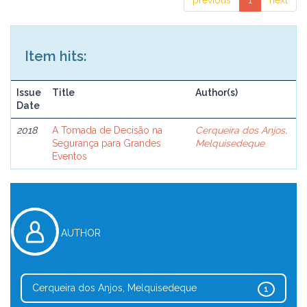
previous
1
next
Item hits:
Issue
Title
Author(s)
Date
2018
A Tomada de Decisão na
Cerqueira dos Anjos,
Segurança para Grandes
Melquisedeque
Eventos
AUTHOR
Cerqueira dos Anjos, Melquisedeque
1