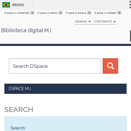
BRASIL
Ir para o conteúdo
1
Ir para o menu
2
Ir para a busca
3
Ir para o rodapé
4
Simplifique!
IDIOMAS
CONTRASTE
Comunica BR
Biblioteca digital MJ
Skip
Participe
navigation
Acesso à informação
Legislação
Canais
DSPACE MJ
SEARCH
Search: