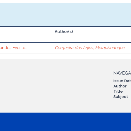
Author(s)
randes Eventos
Cerqueira dos Anjos, Melquisedeque
NAVEG
Issue Da
Author
Title
Subject