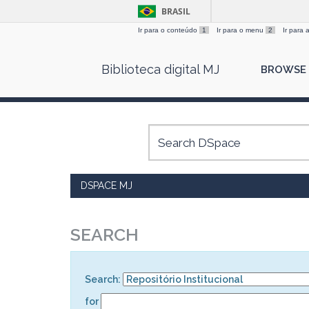
BRASIL
Ir para o conteúdo
1
Ir para o menu
2
Ir para
Skip
Biblioteca digital MJ
BROWSE
navigation
DSPACE MJ
SEARCH
Search:
for