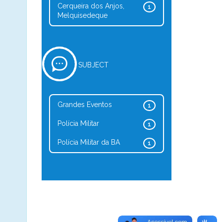
Cerqueira dos Anjos,
1
Melquisedeque
SUBJECT
Grandes Eventos
1
Polícia Militar
1
Polícia Militar da BA
1