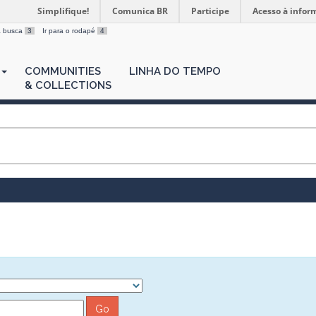
Simplifique!
Comunica BR
Participe
Acesso à infor
 a busca
3
Ir para o rodapé
4
COMMUNITIES
LINHA DO TEMPO
& COLLECTIONS