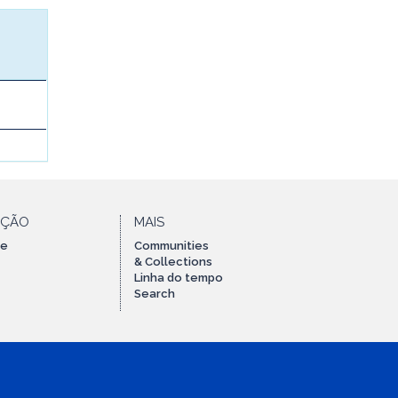
AÇÃO
MAIS
te
Communities
& Collections
Linha do tempo
Search