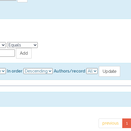
In order
Authors/record
previous
1