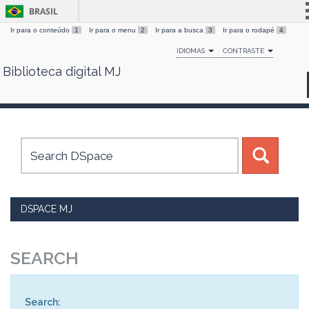
BRASIL
Ir para o conteúdo
1
Ir para o menu
2
Ir para a busca
3
Ir para o rodapé
4
Simplifique!
IDIOMAS
CONTRASTE
Comunica BR
Biblioteca digital MJ
Skip
Participe
navigation
Acesso à informação
Legislação
Canais
DSPACE MJ
SEARCH
Search: