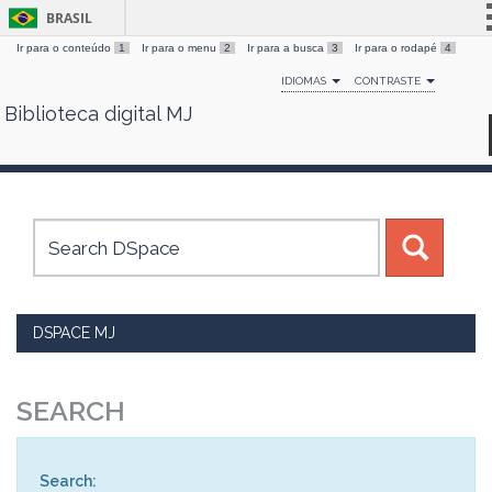
BRASIL
Ir para o conteúdo
1
Ir para o menu
2
Ir para a busca
3
Ir para o rodapé
4
Simplifique!
IDIOMAS
CONTRASTE
Comunica BR
Biblioteca digital MJ
Skip
Participe
navigation
Acesso à informação
Legislação
Canais
DSPACE MJ
SEARCH
Search: