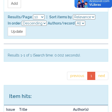
Results/Page
|
Sort items by
In order
Authors/record
Results 1-1 of 1 (Search time: 0.002 seconds).
previous
1
next
Item hits:
Issue
Title
Author(s)