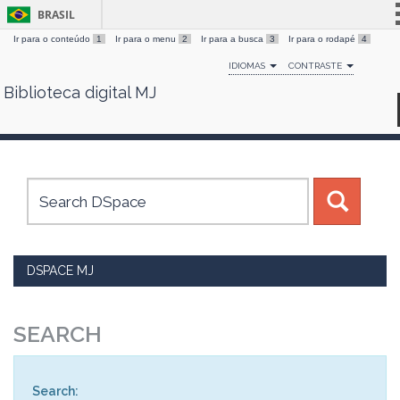
BRASIL
Ir para o conteúdo
1
Ir para o menu
2
Ir para a busca
3
Ir para o rodapé
4
Simplifique!
IDIOMAS
CONTRASTE
Comunica BR
Biblioteca digital MJ
Skip
Participe
navigation
Acesso à informação
Legislação
Canais
DSPACE MJ
SEARCH
Search: