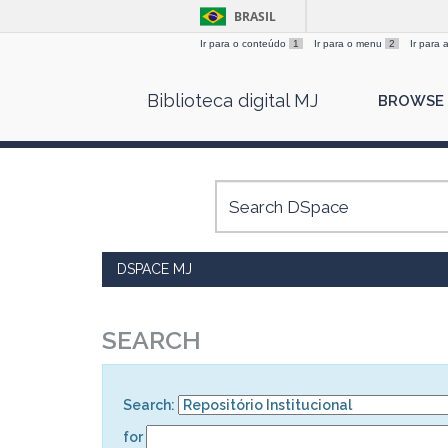
BRASIL
Ir para o conteúdo
1
Ir para o menu
2
Ir para
Skip
Biblioteca digital MJ
BROWSE
navigation
DSPACE MJ
SEARCH
Search:
for