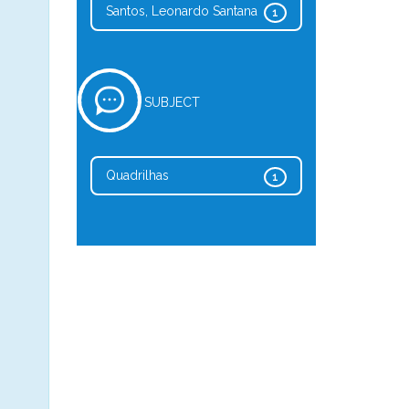
Santos, Leonardo Santana
1
SUBJECT
Quadrilhas
1