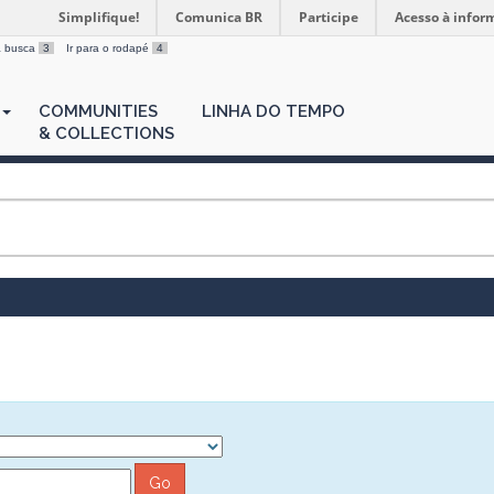
Simplifique!
Comunica BR
Participe
Acesso à infor
 a busca
3
Ir para o rodapé
4
COMMUNITIES
LINHA DO TEMPO
& COLLECTIONS