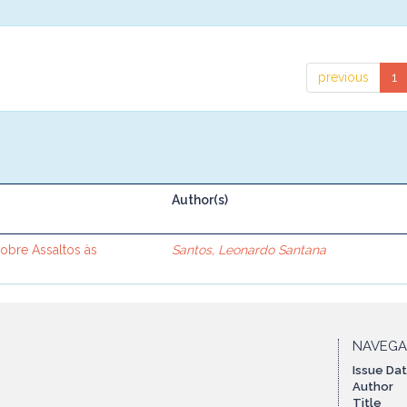
previous
1
Author(s)
sobre Assaltos às
Santos, Leonardo Santana
NAVEG
Issue Da
Author
Title