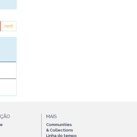
next
AÇÃO
MAIS
te
Communities
& Collections
Linha do tempo