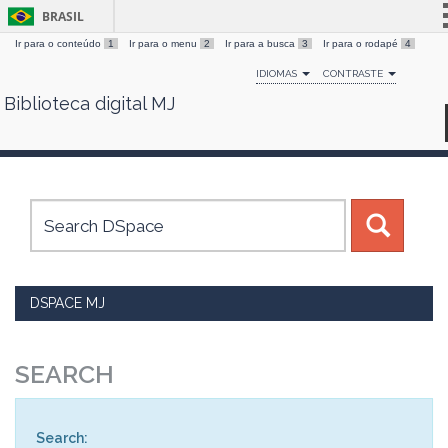
BRASIL
Ir para o conteúdo
1
Ir para o menu
2
Ir para a busca
3
Ir para o rodapé
4
Simplifique!
IDIOMAS
CONTRASTE
Comunica BR
Biblioteca digital MJ
Skip
Participe
navigation
Acesso à informação
Legislação
Canais
DSPACE MJ
SEARCH
Search: