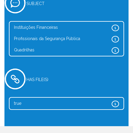
SUBJECT
Instituições Financeiras
1
Profissionais da Segurança Pública
1
Quadrilhas
1
HAS FILE(S)
true
1