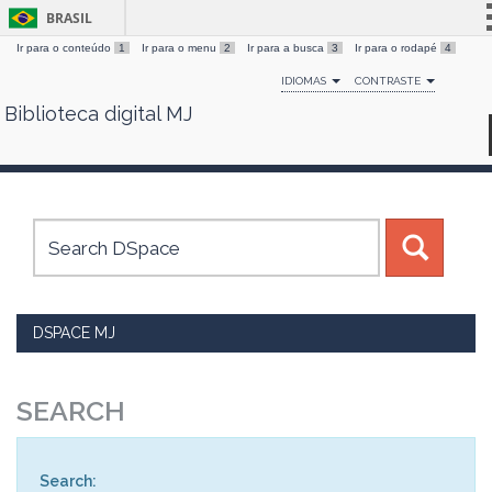
BRASIL
Ir para o conteúdo
1
Ir para o menu
2
Ir para a busca
3
Ir para o rodapé
4
Simplifique!
IDIOMAS
CONTRASTE
Comunica BR
Biblioteca digital MJ
Skip
Participe
navigation
Acesso à informação
Legislação
Canais
DSPACE MJ
SEARCH
Search: