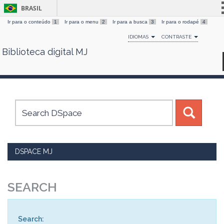
BRASIL
Ir para o conteúdo
1
Ir para o menu
2
Ir para a busca
3
Ir para o rodapé
4
Simplifique!
IDIOMAS
CONTRASTE
Comunica BR
Biblioteca digital MJ
Skip
Participe
navigation
Acesso à informação
Legislação
Canais
DSPACE MJ
SEARCH
Search: