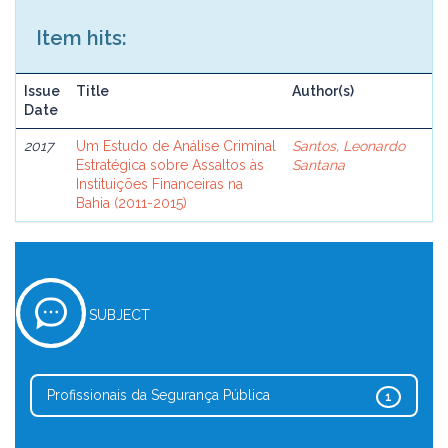
Item hits:
Issue
Title
Author(s)
Date
2017
Um Estudo de Análise Criminal
Santos, Leonardo
Estratégica sobre Assaltos às
Santana
Instituições Financeiras na
Bahia (2011-2015)
SUBJECT
Profissionais da Segurança Pública
1