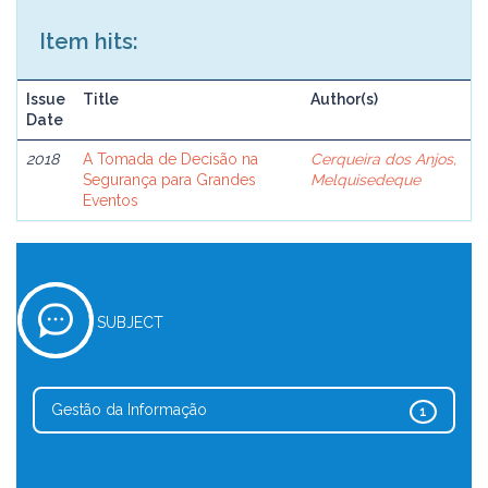
Item hits:
Issue
Title
Author(s)
Date
2018
A Tomada de Decisão na
Cerqueira dos Anjos,
Segurança para Grandes
Melquisedeque
Eventos
SUBJECT
Gestão da Informação
1