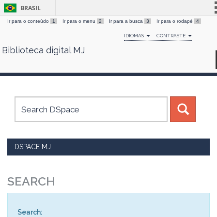
BRASIL
Ir para o conteúdo
1
Ir para o menu
2
Ir para a busca
3
Ir para o rodapé
4
Simplifique!
IDIOMAS
CONTRASTE
Comunica BR
Biblioteca digital MJ
Skip
Participe
navigation
Acesso à informação
Legislação
Canais
DSPACE MJ
SEARCH
Search: