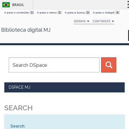
BRASIL
Ir para o conteúdo
1
Ir para o menu
2
Ir para a busca
3
Ir para o rodapé
4
Simplifique!
IDIOMAS
CONTRASTE
Comunica BR
Biblioteca digital MJ
Skip
Participe
navigation
Acesso à informação
Legislação
Canais
DSPACE MJ
SEARCH
Search: