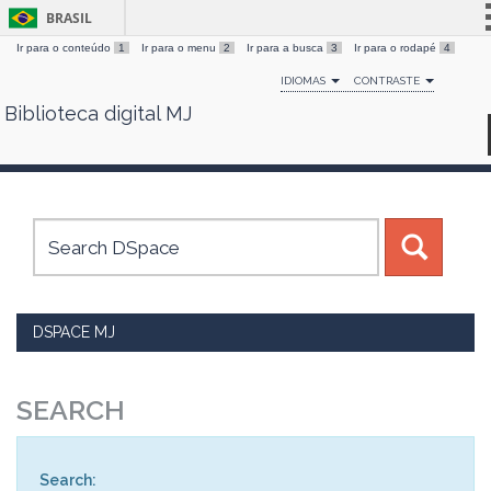
BRASIL
Ir para o conteúdo
1
Ir para o menu
2
Ir para a busca
3
Ir para o rodapé
4
Simplifique!
IDIOMAS
CONTRASTE
Comunica BR
Biblioteca digital MJ
Skip
Participe
navigation
Acesso à informação
Legislação
Canais
DSPACE MJ
SEARCH
Search: