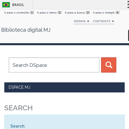
BRASIL
Ir para o conteúdo
1
Ir para o menu
2
Ir para a busca
3
Ir para o rodapé
4
Simplifique!
IDIOMAS
CONTRASTE
Comunica BR
Biblioteca digital MJ
Skip
Participe
navigation
Acesso à informação
Legislação
Canais
DSPACE MJ
SEARCH
Search: