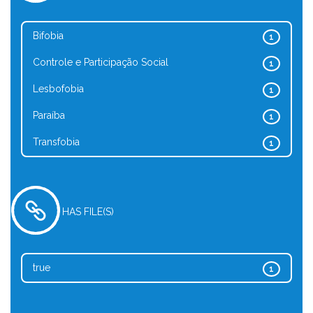
Bifobia
1
Controle e Participação Social
1
Lesbofobia
1
Paraíba
1
Transfobia
1
HAS FILE(S)
true
1