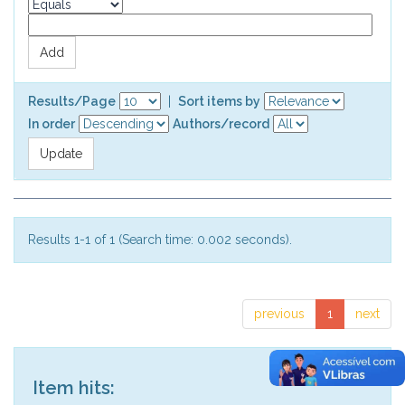
Results/Page
|
Sort items by
In order
Authors/record
Results 1-1 of 1 (Search time: 0.002 seconds).
previous
1
next
Item hits: