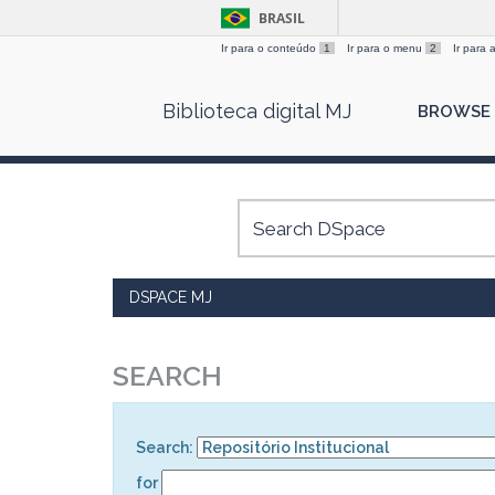
BRASIL
Ir para o conteúdo
1
Ir para o menu
2
Ir para
Skip
Biblioteca digital MJ
BROWSE
navigation
DSPACE MJ
SEARCH
Search:
for