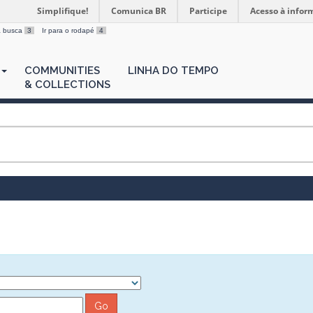
Simplifique!
Comunica BR
Participe
Acesso à infor
 a busca
3
Ir para o rodapé
4
COMMUNITIES
LINHA DO TEMPO
& COLLECTIONS