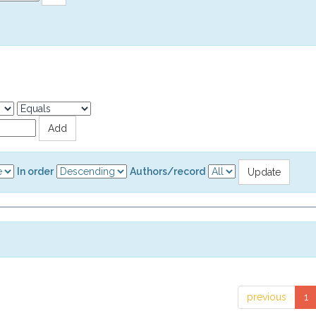
In order
Authors/record
previous
1