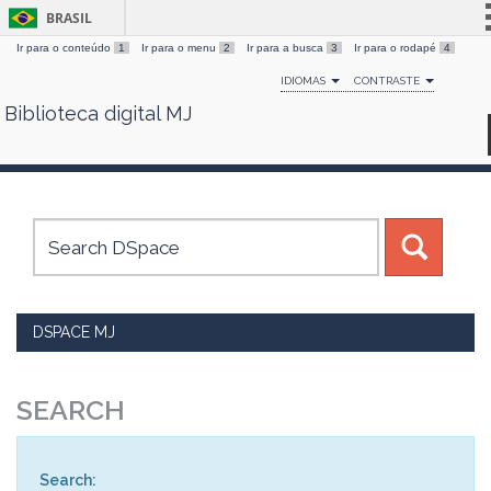
BRASIL
Ir para o conteúdo
1
Ir para o menu
2
Ir para a busca
3
Ir para o rodapé
4
Simplifique!
IDIOMAS
CONTRASTE
Comunica BR
Biblioteca digital MJ
Skip
Participe
navigation
Acesso à informação
Legislação
Canais
DSPACE MJ
SEARCH
Search: