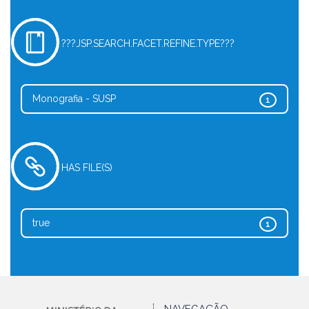
???JSP.SEARCH.FACET.REFINE.TYPE???
Monografia - SUSP
1
HAS FILE(S)
true
1