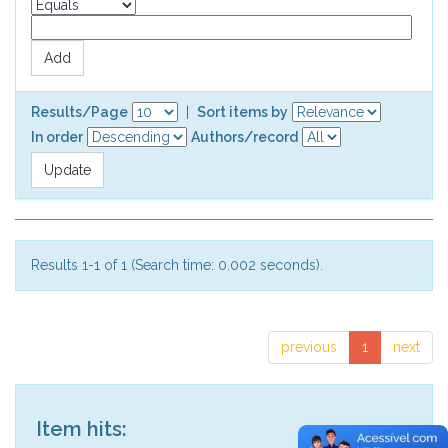
Results/Page
|
Sort items by
In order
Authors/record
Results 1-1 of 1 (Search time: 0.002 seconds).
previous
1
next
Item hits: