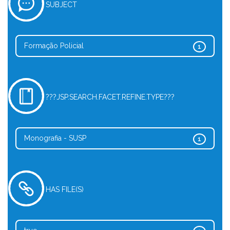
SUBJECT
Formação Policial
1
???JSP.SEARCH.FACET.REFINE.TYPE???
Monografia - SUSP
1
HAS FILE(S)