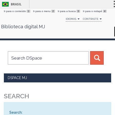
BRASIL
Ir para o conteúdo
1
Ir para o menu
2
Ir para a busca
3
Ir para o rodapé
4
Simplifique!
IDIOMAS
CONTRASTE
Comunica BR
Biblioteca digital MJ
Skip
Participe
navigation
Acesso à informação
Legislação
Canais
DSPACE MJ
SEARCH
Search: