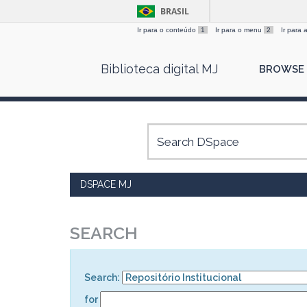
BRASIL
Ir para o conteúdo
1
Ir para o menu
2
Ir para
Skip
Biblioteca digital MJ
BROWSE
navigation
DSPACE MJ
SEARCH
Search:
for