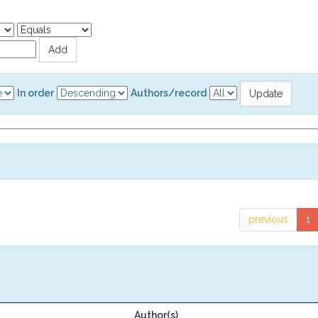
In order
Authors/record
previous
1
Author(s)