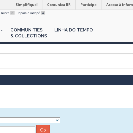
Simplifique!
Comunica BR
Participe
Acesso à infor
 a busca
3
Ir para o rodapé
4
COMMUNITIES
LINHA DO TEMPO
& COLLECTIONS