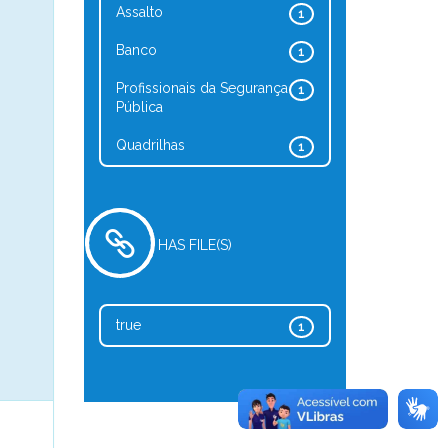
Assalto
1
Banco
1
Profissionais da Segurança
1
Pública
Quadrilhas
1
HAS FILE(S)
true
1