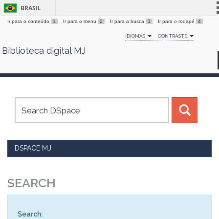
BRASIL
Ir para o conteúdo
1
Ir para o menu
2
Ir para a busca
3
Ir para o rodapé
4
Simplifique!
IDIOMAS
CONTRASTE
Comunica BR
Biblioteca digital MJ
Skip
Participe
navigation
Acesso à informação
Legislação
Canais
DSPACE MJ
SEARCH
Search: