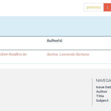
previous
1
Author(s)
sobre Assaltos às
Santos, Leonardo Santana
NAVEG
Issue Da
Author
Title
Subject