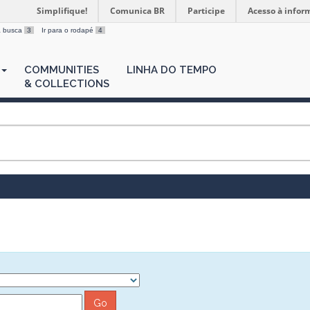
Simplifique!
Comunica BR
Participe
Acesso à infor
 a busca
3
Ir para o rodapé
4
COMMUNITIES
LINHA DO TEMPO
& COLLECTIONS