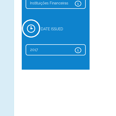
Instituições Financeiras
1
DATE ISSUED
2017
1