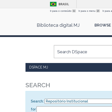
BRASIL
Ir para o conteúdo
1
Ir para o menu
2
Ir para
Skip
Biblioteca digital MJ
BROWSE
navigation
DSPACE MJ
SEARCH
Search:
for