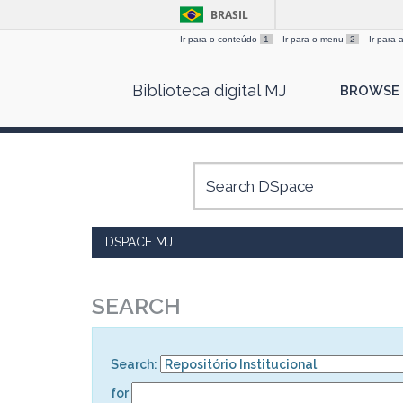
BRASIL
Ir para o conteúdo
1
Ir para o menu
2
Ir para
Skip
Biblioteca digital MJ
BROWSE
navigation
DSPACE MJ
SEARCH
Search:
for