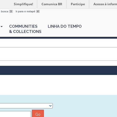
Simplifique!
Comunica BR
Participe
Acesso à infor
 a busca
3
Ir para o rodapé
4
COMMUNITIES
LINHA DO TEMPO
& COLLECTIONS