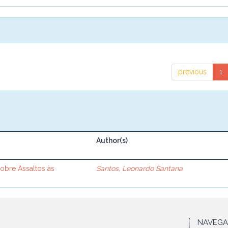
previous
1
Author(s)
sobre Assaltos às
Santos, Leonardo Santana
NAVEG