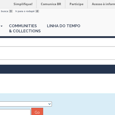
Simplifique!
Comunica BR
Participe
Acesso à infor
 a busca
3
Ir para o rodapé
4
COMMUNITIES
LINHA DO TEMPO
& COLLECTIONS