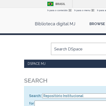
BRASIL
Ir para o conteúdo
1
Ir para o menu
2
Ir para
Skip
Biblioteca digital MJ
BROWSE
navigation
DSPACE MJ
SEARCH
Search:
for