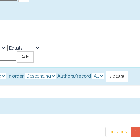
In order
Authors/record
previous
1