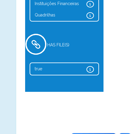
Instituições Financeiras
1
Quadrilhas
1
HAS FILE(S)
true
1