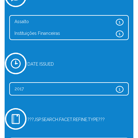
Assalto
1
Instituições Financeiras
1
DATE ISSUED
2017
1
???JSP.SEARCH.FACET.REFINE.TYPE???