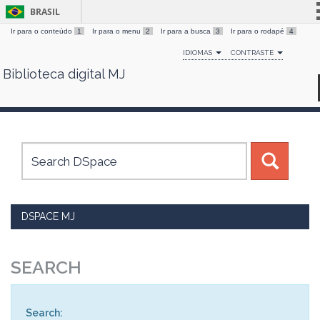
BRASIL
Ir para o conteúdo
1
Ir para o menu
2
Ir para a busca
3
Ir para o rodapé
4
Simplifique!
IDIOMAS
CONTRASTE
Comunica BR
Biblioteca digital MJ
Skip
Participe
navigation
Acesso à informação
Legislação
Canais
DSPACE MJ
SEARCH
Search: