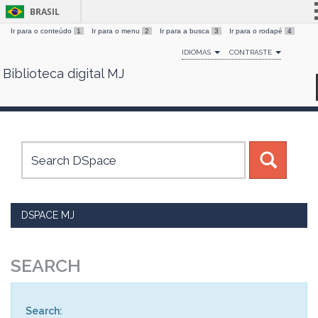
BRASIL
Ir para o conteúdo
1
Ir para o menu
2
Ir para a busca
3
Ir para o rodapé
4
Simplifique!
IDIOMAS
CONTRASTE
Comunica BR
Biblioteca digital MJ
Skip
Participe
navigation
Acesso à informação
Legislação
Canais
DSPACE MJ
SEARCH
Search: