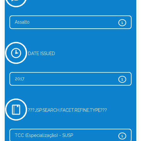
Assalto
1
DATE ISSUED
2017
1
???JSP.SEARCH.FACET.REFINE.TYPE???
TCC (Especialização) - SUSP
1