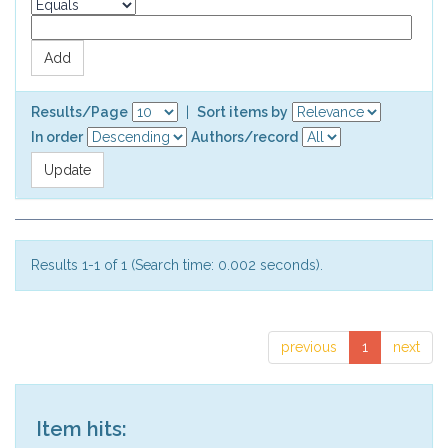
Results/Page
|
Sort items by
In order
Authors/record
Results 1-1 of 1 (Search time: 0.002 seconds).
previous
1
next
Item hits: