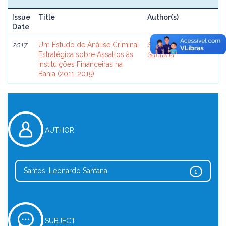
Issue
Title
Author(s)
Date
2017
Um Estudo de Análise Criminal
Santos, Leonardo
Estratégica sobre Assaltos às
Santana
Instituições Financeiras na
Bahia (2011-2015)
AUTHOR
Santos, Leonardo Santana
1
SUBJECT