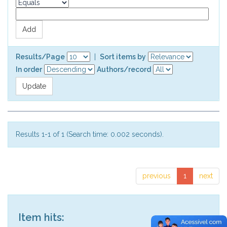
Results/Page
|
Sort items by
In order
Authors/record
Results 1-1 of 1 (Search time: 0.002 seconds).
previous
1
next
Item hits: