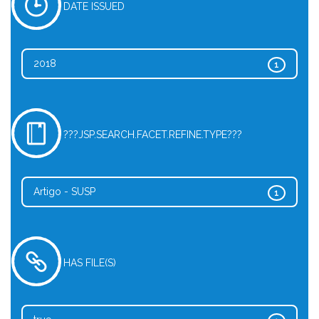
DATE ISSUED
2018
1
???JSP.SEARCH.FACET.REFINE.TYPE???
Artigo - SUSP
1
HAS FILE(S)