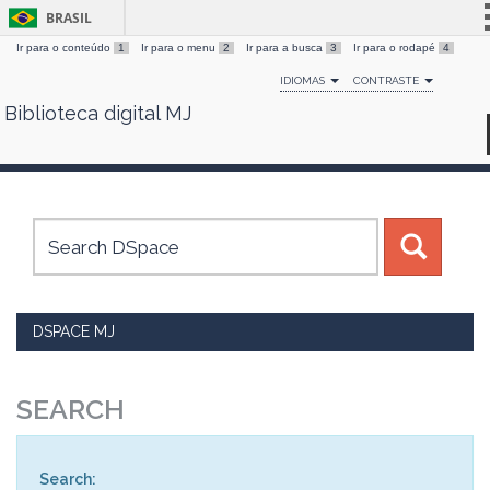
BRASIL
Ir para o conteúdo
1
Ir para o menu
2
Ir para a busca
3
Ir para o rodapé
4
Simplifique!
IDIOMAS
CONTRASTE
Comunica BR
Biblioteca digital MJ
Skip
Participe
navigation
Acesso à informação
Legislação
Canais
DSPACE MJ
SEARCH
Search: