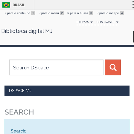
BRASIL
Ir para o conteúdo
1
Ir para o menu
2
Ir para a busca
3
Ir para o rodapé
4
Simplifique!
IDIOMAS
CONTRASTE
Comunica BR
Biblioteca digital MJ
Skip
Participe
navigation
Acesso à informação
Legislação
Canais
DSPACE MJ
SEARCH
Search: