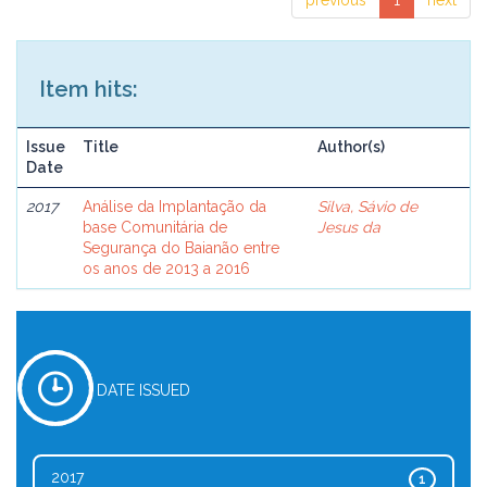
previous
1
next
Item hits:
Issue
Title
Author(s)
Date
2017
Análise da Implantação da
Silva, Sávio de
base Comunitária de
Jesus da
Segurança do Baianão entre
os anos de 2013 a 2016
DATE ISSUED
2017
1