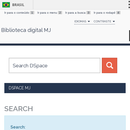
BRASIL
Ir para o conteúdo
1
Ir para o menu
2
Ir para a busca
3
Ir para o rodapé
4
Simplifique!
IDIOMAS
CONTRASTE
Comunica BR
Biblioteca digital MJ
Skip
Participe
navigation
Acesso à informação
Legislação
Canais
DSPACE MJ
SEARCH
Search: