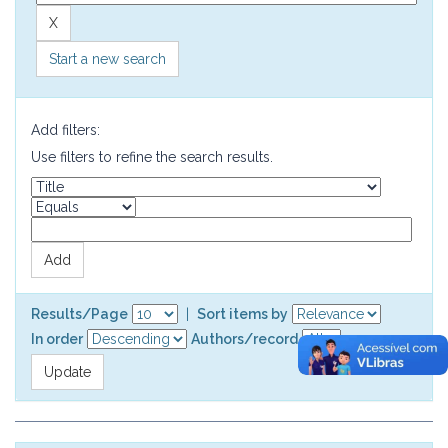
Start a new search
Add filters:
Use filters to refine the search results.
Results/Page
|
Sort items by
In order
Authors/record