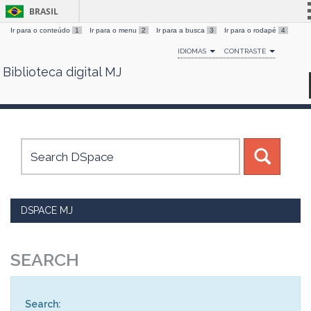
BRASIL
Ir para o conteúdo
1
Ir para o menu
2
Ir para a busca
3
Ir para o rodapé
4
Simplifique!
IDIOMAS
CONTRASTE
Comunica BR
Biblioteca digital MJ
Skip
Participe
navigation
Acesso à informação
Legislação
Canais
DSPACE MJ
SEARCH
Search: