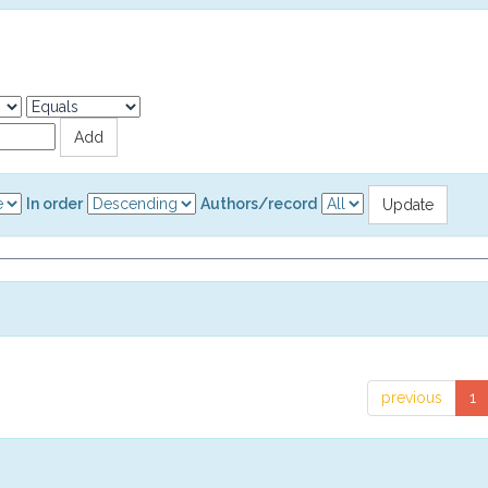
In order
Authors/record
previous
1