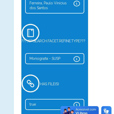
Ferreira, Paulo Vinícius
1
dos Santos
???JSP.SEARCH.FACET.REFINE.TYPE???
Monografia - SUSP
1
HAS FILE(S)
true
1