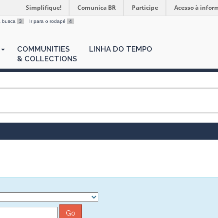
Simplifique!
Comunica BR
Participe
Acesso à infor
 a busca
3
Ir para o rodapé
4
COMMUNITIES
LINHA DO TEMPO
& COLLECTIONS