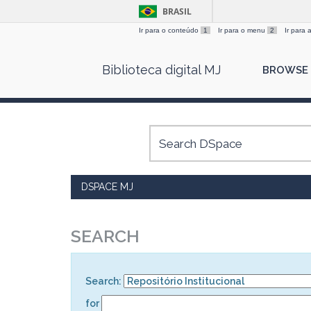
BRASIL
Ir para o conteúdo
1
Ir para o menu
2
Ir para
Skip
Biblioteca digital MJ
BROWSE
navigation
DSPACE MJ
SEARCH
Search:
for