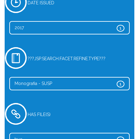
DATE ISSUED
2017
1
???JSP.SEARCH.FACET.REFINE.TYPE???
Monografia - SUSP
1
HAS FILE(S)