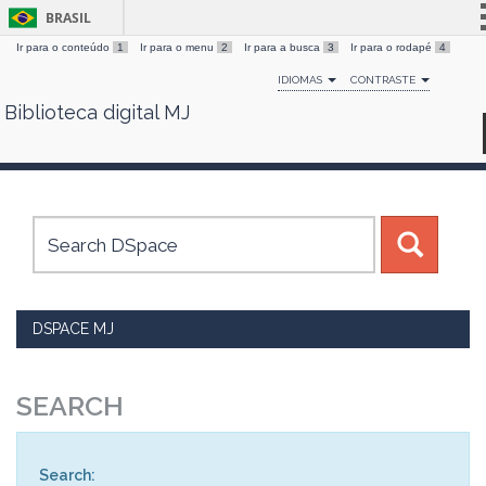
BRASIL
Ir para o conteúdo
1
Ir para o menu
2
Ir para a busca
3
Ir para o rodapé
4
Simplifique!
IDIOMAS
CONTRASTE
Comunica BR
Biblioteca digital MJ
Skip
Participe
navigation
Acesso à informação
Legislação
Canais
DSPACE MJ
SEARCH
Search: