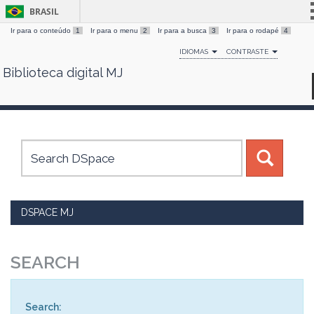
BRASIL
Ir para o conteúdo
1
Ir para o menu
2
Ir para a busca
3
Ir para o rodapé
4
Simplifique!
IDIOMAS
CONTRASTE
Comunica BR
Biblioteca digital MJ
Skip
Participe
navigation
Acesso à informação
Legislação
Canais
DSPACE MJ
SEARCH
Search: