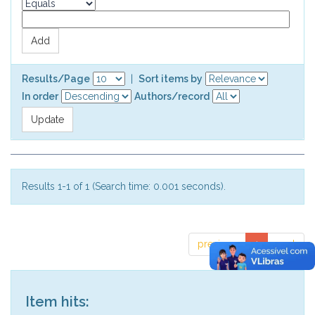
Results/Page
|
Sort items by
In order
Authors/record
Results 1-1 of 1 (Search time: 0.001 seconds).
previous
1
next
Item hits: