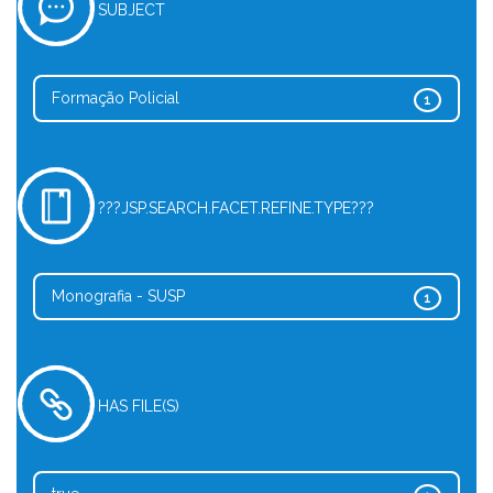
SUBJECT
Formação Policial
1
???JSP.SEARCH.FACET.REFINE.TYPE???
Monografia - SUSP
1
HAS FILE(S)