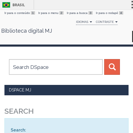
BRASIL
Ir para o conteúdo
1
Ir para o menu
2
Ir para a busca
3
Ir para o rodapé
4
Simplifique!
IDIOMAS
CONTRASTE
Comunica BR
Biblioteca digital MJ
Skip
Participe
navigation
Acesso à informação
Legislação
Canais
DSPACE MJ
SEARCH
Search: